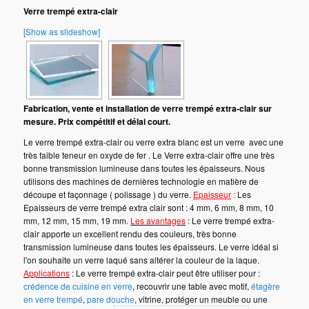
Verre trempé extra-clair
[Show as slideshow]
Fabrication, vente et installation de verre trempé extra-clair sur
mesure. Prix compétitif et délai court.
Le verre trempé extra-clair ou verre extra blanc est un verre avec une
très faible teneur en oxyde de fer . Le Verre extra-clair offre une très
bonne transmission lumineuse dans toutes les épaisseurs. Nous
utilisons des machines de dernières technologie en matière de
découpe et façonnage ( polissage ) du verre.
Epaisseur
:
Les
Epaisseurs de verre trempé extra clair sont : 4 mm, 6 mm, 8 mm, 10
mm, 12 mm, 15 mm, 19 mm.
Les avantages
: Le verre trempé extra-
clair apporte un excellent rendu des couleurs, très bonne
transmission lumineuse dans toutes les épaisseurs. Le verre idéal si
l'on souhaite un verre laqué sans altérer la couleur de la laque.
Applications
: Le verre trempé extra-clair peut être utiliser pour :
crédence de cuisine en verre
, recouvrir une table avec motif,
étagère
en verre trempé
,
pare douche
, vitrine, protéger un meuble ou une