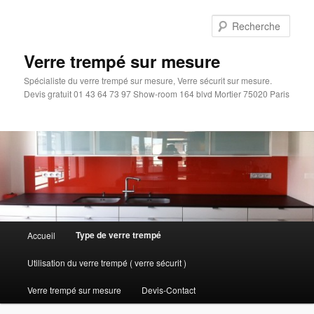
Aller
au
Rech
contenu
principal
Verre trempé sur mesure
Spécialiste du verre trempé sur mesure, Verre sécurit sur mesure.
Devis gratuit 01 43 64 73 97 Show-room 164 blvd Mortier 75020 Paris
Menu
Type de verre trempé
Accueil
principal
Utilisation du verre trempé ( verre sécurit )
Verre trempé sur mesure
Devis-Contact